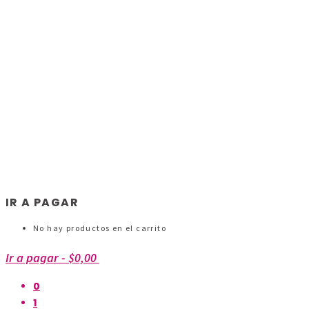
IR A PAGAR
No hay productos en el carrito
Ir a pagar
-
$0,00
0
1