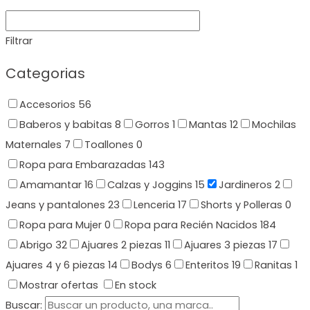
Filtrar
Categorias
Accesorios
56
Baberos y babitas
8
Gorros
1
Mantas
12
Mochilas
Maternales
7
Toallones
0
Ropa para Embarazadas
143
Amamantar
16
Calzas y Joggins
15
Jardineros
2
Jeans y pantalones
23
Lenceria
17
Shorts y Polleras
0
Ropa para Mujer
0
Ropa para Recién Nacidos
184
Abrigo
32
Ajuares 2 piezas
11
Ajuares 3 piezas
17
Ajuares 4 y 6 piezas
14
Bodys
6
Enteritos
19
Ranitas
1
Mostrar ofertas
En stock
Buscar: