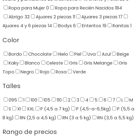
Ropa para Mujer
0
Ropa para Recién Nacidos
184
Abrigo
32
Ajuares 2 piezas
11
Ajuares 3 piezas
17
Ajuares 4 y 6 piezas
14
Bodys
6
Enteritos
19
Ranitas
1
Color
Bordo
Chocolate
Hielo
Piel
Uva
Azul
Beige
Kaky
Blanco
Celeste
Gris
Gris Melange
Gris
Topo
Negro
Rojo
Rosa
Verde
Talles
095
1
100
105
110
2
3
4
5
6
7
L
M
S
Xl
XXL
P (4,5 a 7 kg)
P (4,5-a-6,5kg)
P (5,5 a
8 kg)
RN (2,5 a 4,5 kg)
RN (3 a 5 kg)
RN (3,5 a 5,5 kg)
Rango de precios