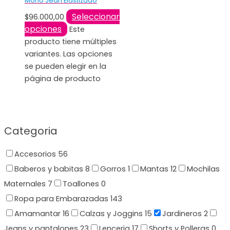
Mono Jean Elastizado
Seleccionar
$
96.000,00
opciones
Este
producto tiene múltiples
variantes. Las opciones
se pueden elegir en la
página de producto
Categoria
Accesorios
56
Baberos y babitas
8
Gorros
1
Mantas
12
Mochilas
Maternales
7
Toallones
0
Ropa para Embarazadas
143
Amamantar
16
Calzas y Joggins
15
Jardineros
2
Jeans y pantalones
23
Lenceria
17
Shorts y Polleras
0