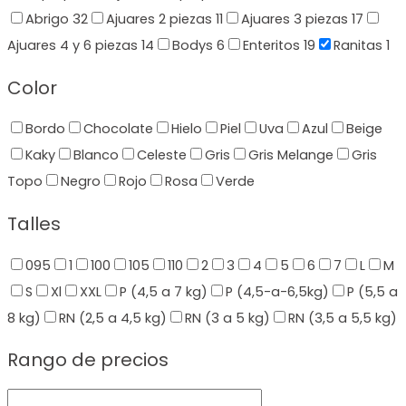
Abrigo
32
Ajuares 2 piezas
11
Ajuares 3 piezas
17
Ajuares 4 y 6 piezas
14
Bodys
6
Enteritos
19
Ranitas
1
Color
Bordo
Chocolate
Hielo
Piel
Uva
Azul
Beige
Kaky
Blanco
Celeste
Gris
Gris Melange
Gris
Topo
Negro
Rojo
Rosa
Verde
Talles
095
1
100
105
110
2
3
4
5
6
7
L
M
S
Xl
XXL
P (4,5 a 7 kg)
P (4,5-a-6,5kg)
P (5,5 a
8 kg)
RN (2,5 a 4,5 kg)
RN (3 a 5 kg)
RN (3,5 a 5,5 kg)
Rango de precios