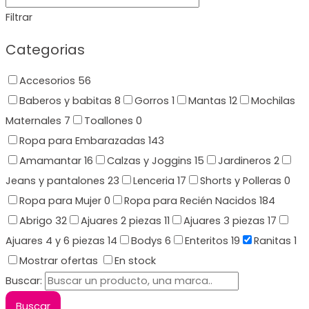
Filtrar
Categorias
Accesorios
56
Baberos y babitas
8
Gorros
1
Mantas
12
Mochilas
Maternales
7
Toallones
0
Ropa para Embarazadas
143
Amamantar
16
Calzas y Joggins
15
Jardineros
2
Jeans y pantalones
23
Lenceria
17
Shorts y Polleras
0
Ropa para Mujer
0
Ropa para Recién Nacidos
184
Abrigo
32
Ajuares 2 piezas
11
Ajuares 3 piezas
17
Ajuares 4 y 6 piezas
14
Bodys
6
Enteritos
19
Ranitas
1
Mostrar ofertas
En stock
Buscar: