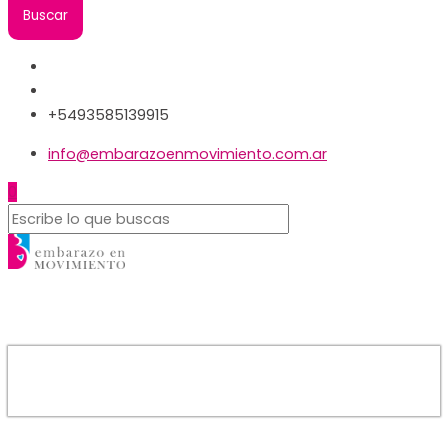
+5493585139915
info@embarazoenmovimiento.com.ar
0