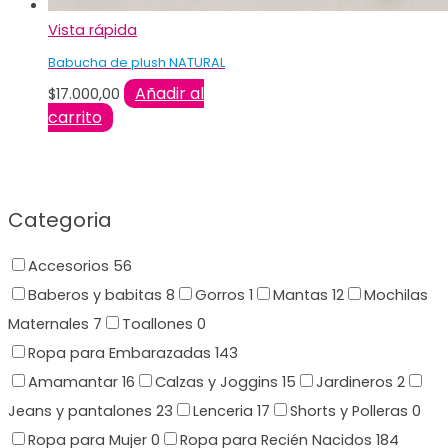
Vista rápida
Babucha de plush NATURAL
Añadir al
$
17.000,00
carrito
Categoria
Accesorios
56
Baberos y babitas
8
Gorros
1
Mantas
12
Mochilas
Maternales
7
Toallones
0
Ropa para Embarazadas
143
Amamantar
16
Calzas y Joggins
15
Jardineros
2
Jeans y pantalones
23
Lenceria
17
Shorts y Polleras
0
Ropa para Mujer
0
Ropa para Recién Nacidos
184