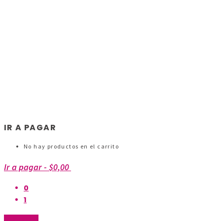
IR A PAGAR
No hay productos en el carrito
Ir a pagar
-
$0,00
0
1
Ir arriba