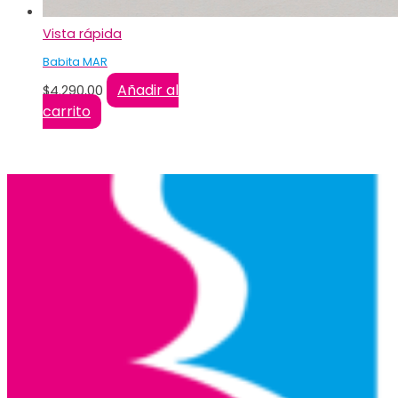
Vista rápida
Babita MAR
Añadir al
$
4.290,00
carrito