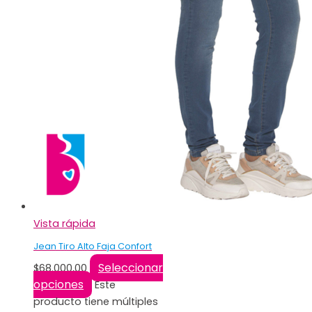
Vista rápida
Jean Tiro Alto Faja Confort
Seleccionar
$
68.000,00
opciones
Este
producto tiene múltiples