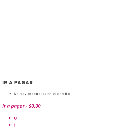
IR A PAGAR
No hay productos en el carrito
Ir a pagar
-
$0,00
0
1