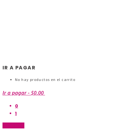
IR A PAGAR
No hay productos en el carrito
Ir a pagar
-
$0,00
0
1
Ir arriba