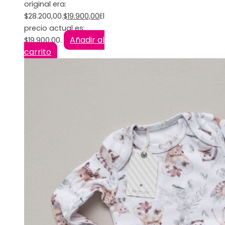
original era:
$28.200,00.
$
19.900,00
El
precio actual es:
Añadir al
$19.900,00.
carrito