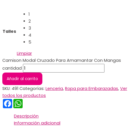
1
2
3
Talles
4
5
Limpiar
Camison Modal Cruzado Para Amamantar Con Mangas
cantidad
Añadir al carrito
SKU:
491
Categorías:
Lenceria
,
Ropa para Embarazadas
,
Ver
todos los productos
Facebook
WhatsApp
Descripción
Información adicional