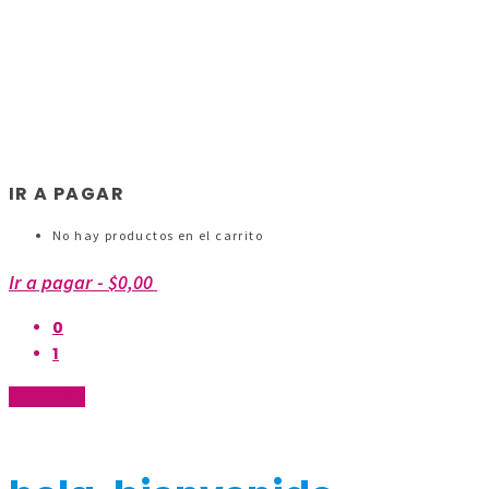
IR A PAGAR
No hay productos en el carrito
Ir a pagar
-
$0,00
0
1
Ir arriba