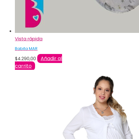
Vista rápida
Babita MAR
Añadir al
$
4.290,00
carrito