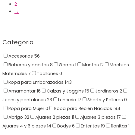
2
→
Categoria
Accesorios
56
Baberos y babitas
8
Gorros
1
Mantas
12
Mochilas
Maternales
7
Toallones
0
Ropa para Embarazadas
143
Amamantar
16
Calzas y Joggins
15
Jardineros
2
Jeans y pantalones
23
Lenceria
17
Shorts y Polleras
0
Ropa para Mujer
0
Ropa para Recién Nacidos
184
Abrigo
32
Ajuares 2 piezas
11
Ajuares 3 piezas
17
Ajuares 4 y 6 piezas
14
Bodys
6
Enteritos
19
Ranitas
1