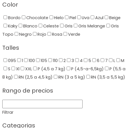
Color
Bordo
Chocolate
Hielo
Piel
Uva
Azul
Beige
Kaky
Blanco
Celeste
Gris
Gris Melange
Gris
Topo
Negro
Rojo
Rosa
Verde
Talles
095
1
100
105
110
2
3
4
5
6
7
L
M
S
Xl
XXL
P (4,5 a 7 kg)
P (4,5-a-6,5kg)
P (5,5 a
8 kg)
RN (2,5 a 4,5 kg)
RN (3 a 5 kg)
RN (3,5 a 5,5 kg)
Rango de precios
Filtrar
Categorias