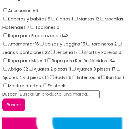
Accesorios
56
Baberos y babitas
8
Gorros
1
Mantas
12
Mochilas
Maternales
7
Toallones
0
Ropa para Embarazadas
143
Amamantar
16
Calzas y Joggins
15
Jardineros
2
Jeans y pantalones
23
Lenceria
17
Shorts y Polleras
0
Ropa para Mujer
0
Ropa para Recién Nacidos
184
Abrigo
32
Ajuares 2 piezas
11
Ajuares 3 piezas
17
Ajuares 4 y 6 piezas
14
Bodys
6
Enteritos
19
Ranitas
1
Mostrar ofertas
En stock
Buscar: