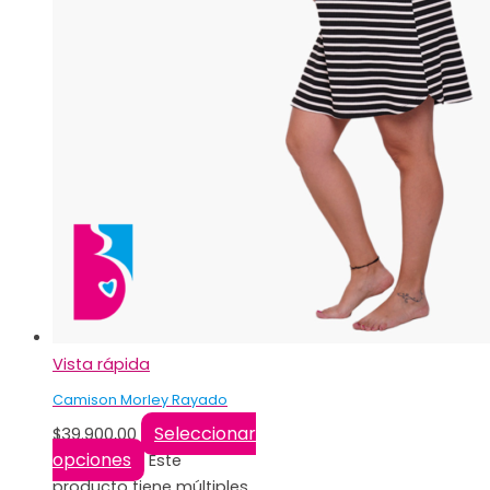
Vista rápida
Camison Morley Rayado
Seleccionar
$
39.900,00
opciones
Este
producto tiene múltiples